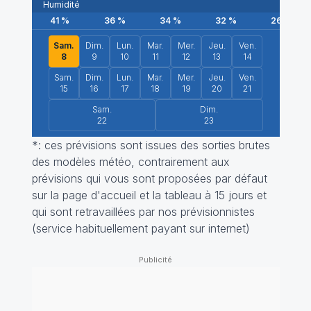
Humidité
41
%
36
%
34
%
32
%
26
%
Sam.
Dim.
Lun.
Mar.
Mer.
Jeu.
Ven.
8
9
10
11
12
13
14
Sam.
Dim.
Lun.
Mar.
Mer.
Jeu.
Ven.
15
16
17
18
19
20
21
Sam.
Dim.
22
23
*: ces prévisions sont issues des sorties brutes
des modèles météo, contrairement aux
prévisions qui vous sont proposées par défaut
sur la page d'accueil et la tableau à 15 jours et
qui sont retravaillées par nos prévisionnistes
(service habituellement payant sur internet)