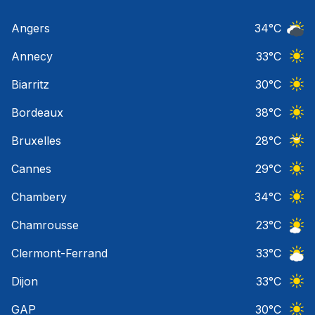
Angers
34
°C
Ciel 
Annecy
33
°C
Ciel 
Biarritz
30
°C
Ciel 
Bordeaux
38
°C
Ciel 
Bruxelles
28
°C
Ciel 
Cannes
29
°C
Ciel 
Chambery
34
°C
Ciel 
Chamrousse
23
°C
Ciel 
Clermont-Ferrand
33
°C
Ciel 
Dijon
33
°C
Ciel 
GAP
30
°C