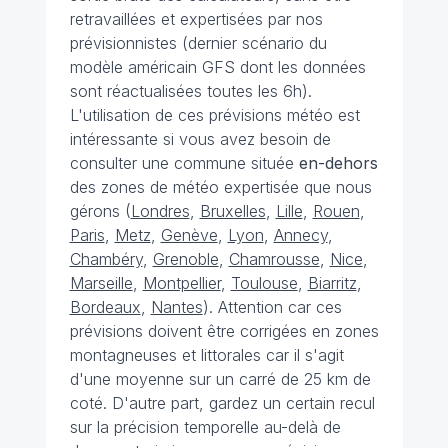
retravaillées et expertisées par nos
prévisionnistes (dernier scénario du
modèle américain GFS dont les données
sont réactualisées toutes les 6h).
L'utilisation de ces prévisions météo est
intéressante si vous avez besoin de
consulter une commune située
en-dehors
des zones de météo expertisée que nous
gérons (
Londres
,
Bruxelles
,
Lille
,
Rouen
,
Paris
,
Metz
,
Genève
,
Lyon
,
Annecy
,
Chambéry
,
Grenoble
,
Chamrousse
,
Nice
,
Marseille
,
Montpellier
,
Toulouse
,
Biarritz
,
Bordeaux
,
Nantes
). Attention car ces
prévisions doivent être corrigées en zones
montagneuses et littorales car il s'agit
d'une moyenne sur un carré de 25 km de
coté. D'autre part, gardez un certain recul
sur la précision temporelle au-delà de