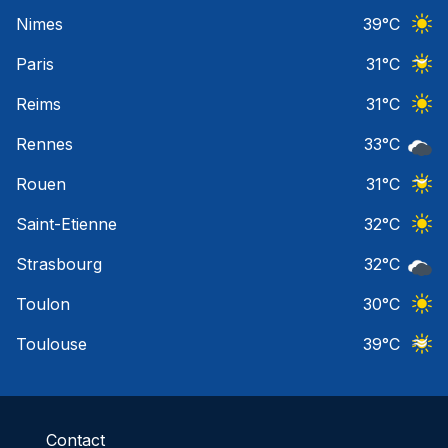
Ciel 
Nimes
39
°C
Ciel 
Paris
31
°C
Ciel 
Reims
31
°C
Ciel 
Rennes
33
°C
Ciel 
Rouen
31
°C
Ciel 
Saint-Etienne
32
°C
Ciel 
Strasbourg
32
°C
Ciel 
Toulon
30
°C
Ciel 
Toulouse
39
°C
Ciel 
Contact