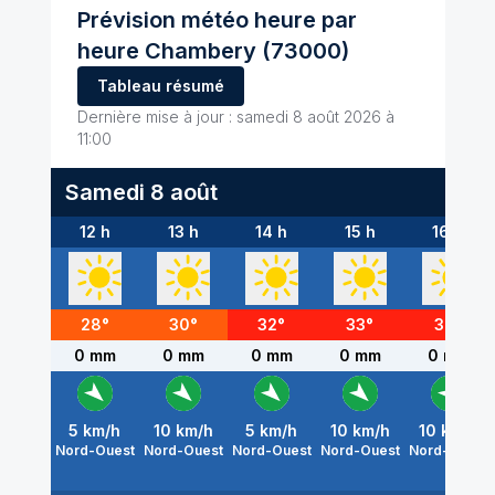
Prévision météo heure par
heure
Chambery
(73000)
Tableau résumé
Dernière mise à jour :
samedi 8 août 2026 à
11:00
Samedi 8 août
12 h
13 h
14 h
15 h
16 h
28
°
30
°
32
°
33
°
34
°
0 mm
0 mm
0 mm
0 mm
0 mm
5
km/h
10
km/h
5
km/h
10
km/h
10
km/h
Nord-Ouest
Nord-Ouest
Nord-Ouest
Nord-Ouest
Nord-Ouest