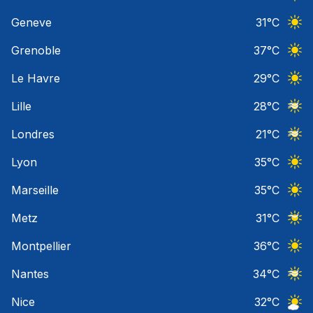
Ciel 
Geneve
31
°C
Ciel 
Grenoble
37
°C
Ciel 
Le Havre
29
°C
Ciel 
Lille
28
°C
Ciel 
Londres
21
°C
Ciel 
Lyon
35
°C
Ciel 
Marseille
35
°C
Ciel 
Metz
31
°C
Ciel 
Montpellier
36
°C
Ciel 
Nantes
34
°C
Ciel 
Nice
32
°C