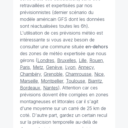
retravaillées et expertisées par nos
prévisionnistes (dernier scénario du
modèle américain GFS dont les données
sont réactualisées toutes les 6h).
L'utilisation de ces prévisions météo est
intéressante si vous avez besoin de
consulter une commune située
en-dehors
des zones de météo expertisée que nous
gérons (
Londres
,
Bruxelles
,
Lille
,
Rouen
,
Paris
,
Metz
,
Genève
,
Lyon
,
Annecy
,
Chambéry
,
Grenoble
,
Chamrousse
,
Nice
,
Marseille
,
Montpellier
,
Toulouse
,
Biarritz
,
Bordeaux
,
Nantes
). Attention car ces
prévisions doivent être corrigées en zones
montagneuses et littorales car il s'agit
d'une moyenne sur un carré de 25 km de
coté. D'autre part, gardez un certain recul
sur la précision temporelle au-delà de