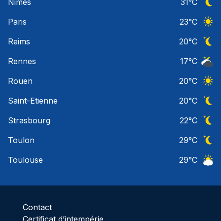
Nimes
31
°C
Ciel 
Paris
23
°C
Ciel 
Reims
20
°C
Ciel 
Rennes
17
°C
Ciel 
Rouen
20
°C
Ciel 
Saint-Etienne
20
°C
Ciel 
Strasbourg
22
°C
Ciel 
Toulon
29
°C
Ciel 
Toulouse
29
°C
Ciel 
Contact
Certificat d’intempérie