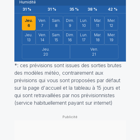
Humidité
31
%
31
%
35
%
38
%
42
%
47
Jeu.
Ven.
Sam.
Dim.
Lun.
Mar.
Mer.
6
7
8
9
10
11
12
Jeu.
Ven.
Sam.
Dim.
Lun.
Mar.
Mer.
13
14
15
16
17
18
19
Jeu.
Ven.
20
21
*: ces prévisions sont issues des sorties brutes
des modèles météo, contrairement aux
prévisions qui vous sont proposées par défaut
sur la page d'accueil et la tableau à 15 jours et
qui sont retravaillées par nos prévisionnistes
(service habituellement payant sur internet)