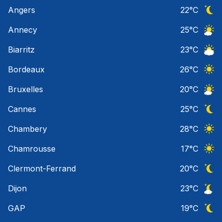
Angers
22
°C
Ciel 
Annecy
25
°C
Ciel 
Biarritz
23
°C
Ciel 
Bordeaux
26
°C
Ciel 
Bruxelles
20
°C
Ciel 
Cannes
25
°C
Ciel 
Chambery
28
°C
Ciel 
Chamrousse
17
°C
Ciel 
Clermont-Ferrand
20
°C
Ciel 
Dijon
23
°C
Ciel 
GAP
19
°C
Ciel 