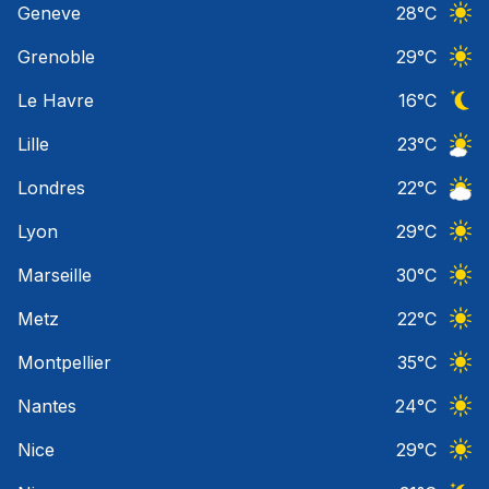
Geneve
28
°C
Ciel 
Grenoble
29
°C
Ciel 
Le Havre
16
°C
Ciel 
Lille
23
°C
Ciel 
Londres
22
°C
Ciel 
Lyon
29
°C
Ciel 
Marseille
30
°C
Ciel 
Metz
22
°C
Ciel 
Montpellier
35
°C
Ciel 
Nantes
24
°C
Ciel 
Nice
29
°C
Ciel 