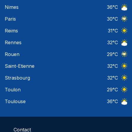
Ciel 
Nimes
36
°C
Ciel 
Paris
30
°C
Ciel 
Reims
31
°C
Ciel 
Rennes
32
°C
Ciel 
Rouen
29
°C
Ciel 
Saint-Etienne
32
°C
Ciel 
Strasbourg
32
°C
Ciel 
Toulon
29
°C
Ciel 
Toulouse
36
°C
Ciel 
Contact