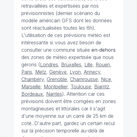
retravaillées et expertisées par nos
prévisionnistes (dernier scénario du
modèle américain GFS dont les données
sont réactualisées toutes les 6h).
L'utilisation de ces prévisions météo est
intéressante si vous avez besoin de
consulter une commune située
en-dehors
des zones de météo expertisée que nous
gérons (
Londres
,
Bruxelles
,
Lille
,
Rouen
,
Paris
,
Metz
,
Genève
,
Lyon
,
Annecy
,
Chambéry
,
Grenoble
,
Chamrousse
,
Nice
,
Marseille
,
Montpellier
,
Toulouse
,
Biarritz
,
Bordeaux
,
Nantes
). Attention car ces
prévisions doivent être corrigées en zones
montagneuses et littorales car il s'agit
d'une moyenne sur un carré de 25 km de
coté. D'autre part, gardez un certain recul
sur la précision temporelle au-delà de