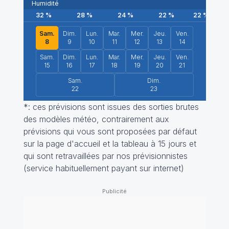
Humidité
32
%
28
%
24
%
22
%
22
%
2
Sam.
Dim.
Lun.
Mar.
Mer.
Jeu.
Ven.
8
9
10
11
12
13
14
Sam.
Dim.
Lun.
Mar.
Mer.
Jeu.
Ven.
15
16
17
18
19
20
21
Sam.
Dim.
22
23
*: ces prévisions sont issues des sorties brutes
des modèles météo, contrairement aux
prévisions qui vous sont proposées par défaut
sur la page d'accueil et la tableau à 15 jours et
qui sont retravaillées par nos prévisionnistes
(service habituellement payant sur internet)