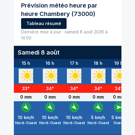
Prévision météo heure par
heure
Chambery
(73000)
Tableau résumé
Dernière mise à jour :
samedi 8 août 2026 à
14:00
Samedi 8 août
15 h
16 h
17 h
18 h
19 h
2
33
°
34
°
34
°
34
°
34
°
3
0 mm
0 mm
0 mm
0 mm
0 mm
0
10
km/h
10
km/h
10
km/h
5
km/h
5
km/h
5
k
Nord-Ouest
Nord-Ouest
Nord-Ouest
Nord-Ouest
Ouest
Ou