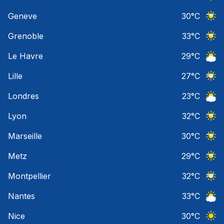
Ciel 
Geneve
30
°C
Ciel 
Grenoble
33
°C
Ciel 
Le Havre
29
°C
Ciel 
Lille
27
°C
Ciel 
Londres
23
°C
Ciel 
Lyon
32
°C
Ciel 
Marseille
30
°C
Ciel 
Metz
29
°C
Ciel 
Montpellier
32
°C
Ciel 
Nantes
33
°C
Ciel 
Nice
30
°C