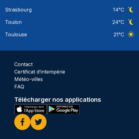
Ciel 
Strasbourg
14
°C
Ciel 
Toulon
24
°C
Ciel 
Toulouse
21
°C
Ciel 
Contact
Certificat d’intempérie
Météo-villes
FAQ
Télécharger nos applications
Facebook
Twitter