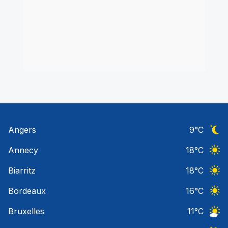
Angers
9
°C
Ciel 
Annecy
18
°C
Ciel 
Biarritz
18
°C
Ciel 
Bordeaux
16
°C
Ciel 
Bruxelles
11
°C
Ciel 