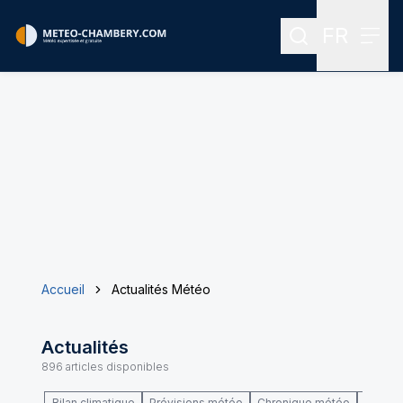
FR
Rechercher
Menu
Menu des
Accueil
Actualités Météo
Actualités
896
articles disponibles
Bilan climatique
Prévisions météo
Chronique météo
Climat 