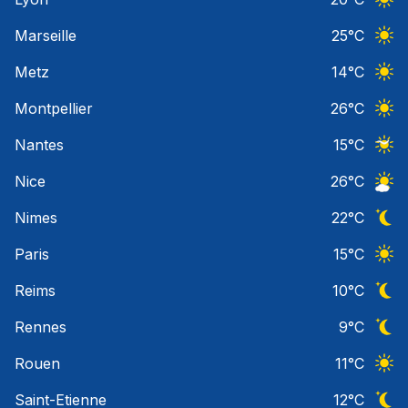
Ciel 
Marseille
25
°C
Ciel 
Metz
14
°C
Ciel 
Montpellier
26
°C
Ciel 
Nantes
15
°C
Ciel 
Nice
26
°C
Ciel 
Nimes
22
°C
Ciel 
Paris
15
°C
Ciel 
Reims
10
°C
Ciel 
Rennes
9
°C
Ciel 
Rouen
11
°C
Ciel 
Saint-Etienne
12
°C