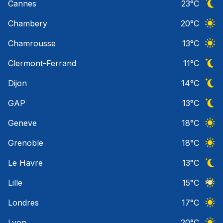
Cannes
23
°C
Ciel 
Chambery
20
°C
Ciel 
Chamrousse
13
°C
Ciel 
Clermont-Ferrand
11
°C
Ciel 
Dijon
14
°C
Ciel 
GAP
13
°C
Ciel 
Geneve
18
°C
Ciel 
Grenoble
18
°C
Ciel 
Le Havre
13
°C
Ciel 
Lille
15
°C
Ciel 
Londres
17
°C
Ciel 
Lyon
20
°C