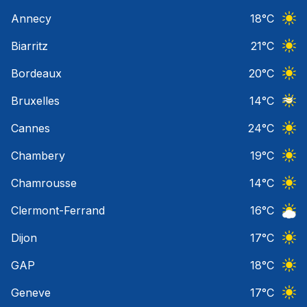
Ciel 
Annecy
18
°C
Ciel 
Biarritz
21
°C
Ciel 
Bordeaux
20
°C
Ciel 
Bruxelles
14
°C
Ciel 
Cannes
24
°C
Ciel 
Chambery
19
°C
Ciel 
Chamrousse
14
°C
Ciel 
Clermont-Ferrand
16
°C
Ciel 
Dijon
17
°C
Ciel 
GAP
18
°C
Ciel 
Geneve
17
°C