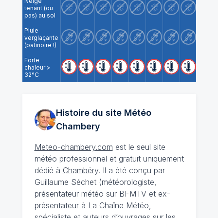
Neige
tenant (ou
pas) au sol
Pluie
verglaçante
(patinoire !)
Forte
chaleur >
32°C
Histoire du site Météo
Chambery
Meteo-chambery.com
est le seul site
météo professionnel et gratuit uniquement
dédié à
Chambéry
. Il a été conçu par
Guillaume Séchet (météorologiste,
présentateur météo sur BFMTV et ex-
présentateur à La Chaîne Météo,
spécialiste et auteurs d’ouvrages sur les