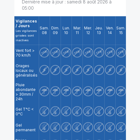
Dernière mise à jour :
samedi 8 août 2026 à
05:00
Vigilances
/ Jours
Sam.
Dim.
Lun.
Mar.
Mer.
Jeu.
Ven.
Sam.
Dim.
Les vigilances
08
09
10
11
12
13
14
15
16
grisées sont
inactives
Vent fort >
70 km/h
Orages
locaux ou
généralisés
Pluie
abondante
> 30mm /
24h
Gel T°C <
0°C
Gel
permanent