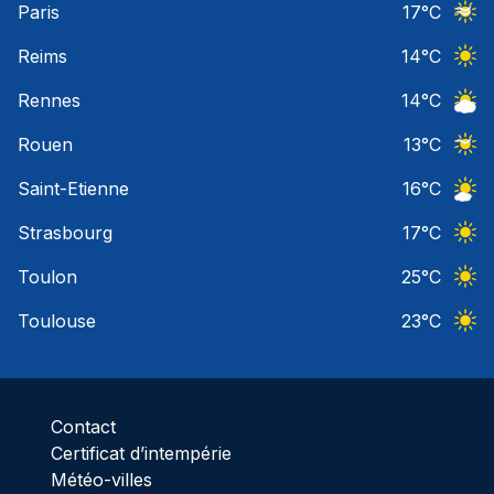
Paris
17
°C
Ciel 
Reims
14
°C
Ciel 
Rennes
14
°C
Ciel 
Rouen
13
°C
Ciel 
Saint-Etienne
16
°C
Ciel 
Strasbourg
17
°C
Ciel 
Toulon
25
°C
Ciel 
Toulouse
23
°C
Ciel 
Contact
Certificat d’intempérie
Météo-villes