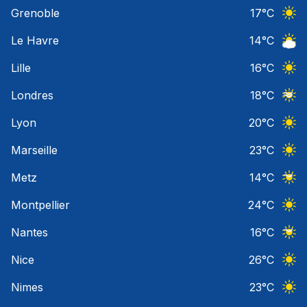
Ciel 
Grenoble
17
°C
Ciel 
Le Havre
14
°C
Ciel 
Lille
16
°C
Ciel 
Londres
18
°C
Ciel 
Lyon
20
°C
Ciel 
Marseille
23
°C
Ciel 
Metz
14
°C
Ciel 
Montpellier
24
°C
Ciel 
Nantes
16
°C
Ciel 
Nice
26
°C
Ciel 
Nimes
23
°C
Ciel 