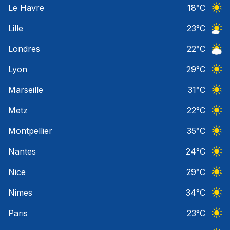
Le Havre
18
°C
Ciel 
Lille
23
°C
Ciel 
Londres
22
°C
Ciel 
Lyon
29
°C
Ciel 
Marseille
31
°C
Ciel 
Metz
22
°C
Ciel 
Montpellier
35
°C
Ciel 
Nantes
24
°C
Ciel 
Nice
29
°C
Ciel 
Nimes
34
°C
Ciel 
Paris
23
°C
Ciel 