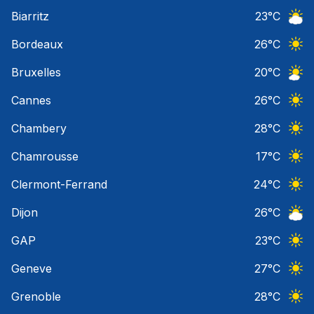
Ciel 
Biarritz
23
°C
Ciel 
Bordeaux
26
°C
Ciel 
Bruxelles
20
°C
Ciel 
Cannes
26
°C
Ciel 
Chambery
28
°C
Ciel 
Chamrousse
17
°C
Ciel 
Clermont-Ferrand
24
°C
Ciel 
Dijon
26
°C
Ciel 
GAP
23
°C
Ciel 
Geneve
27
°C
Ciel 
Grenoble
28
°C
Ciel 