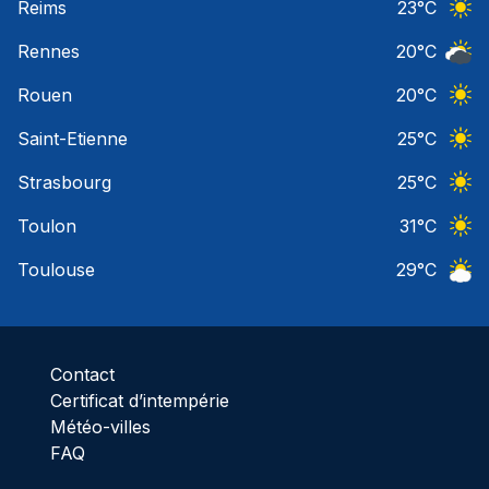
Reims
23
°C
Ciel 
Rennes
20
°C
Ciel 
Rouen
20
°C
Ciel 
Saint-Etienne
25
°C
Ciel 
Strasbourg
25
°C
Ciel 
Toulon
31
°C
Ciel 
Toulouse
29
°C
Ciel 
Contact
Certificat d’intempérie
Météo-villes
FAQ