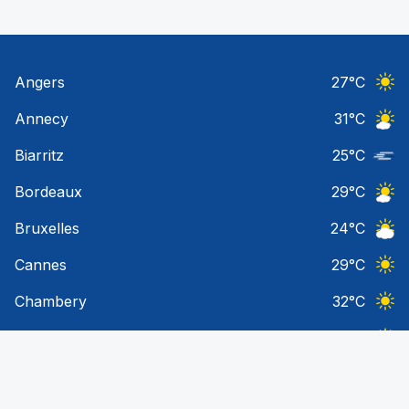
Angers
27
°C
Ciel 
Annecy
31
°C
Ciel 
Biarritz
25
°C
Nuage
Bordeaux
29
°C
Ciel 
Bruxelles
24
°C
Ciel 
Cannes
29
°C
Ciel 
Chambery
32
°C
Ciel 
Chamrousse
19
°C
Ciel 
Clermont-Ferrand
28
°C
Ciel 