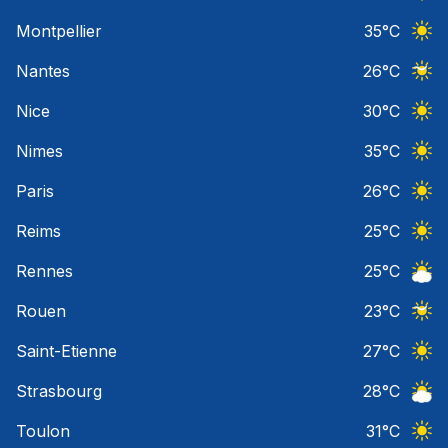
Ciel 
Montpellier
35
°C
Ciel 
Nantes
26
°C
Ciel 
Nice
30
°C
Ciel 
Nimes
35
°C
Ciel 
Paris
26
°C
Ciel 
Reims
25
°C
Ciel 
Rennes
25
°C
Ciel 
Rouen
23
°C
Ciel 
Saint-Etienne
27
°C
Ciel 
Strasbourg
28
°C
Ciel 
Toulon
31
°C