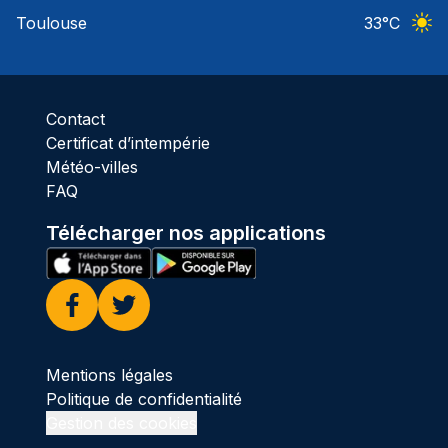
Ciel 
Toulouse
33
°C
Ciel 
Contact
Certificat d’intempérie
Météo-villes
FAQ
Télécharger nos applications
Facebook
Twitter
Mentions légales
Politique de confidentialité
Gestion des cookies