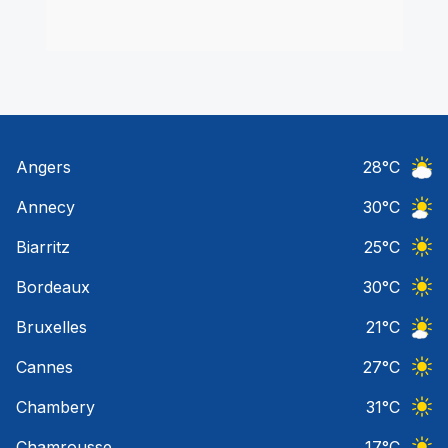
Angers
28
°C
Ciel 
Annecy
30
°C
Ciel 
Biarritz
25
°C
Ciel 
Bordeaux
30
°C
Ciel 
Bruxelles
21
°C
Ciel 
Cannes
27
°C
Ciel 
Chambery
31
°C
Ciel 
Chamrousse
17
°C