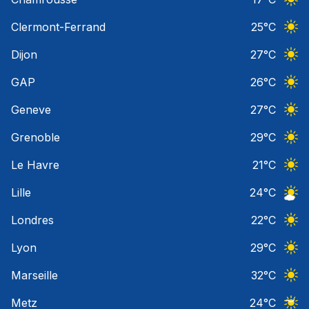
Ciel 
Clermont-Ferrand
25
°C
Ciel 
Dijon
27
°C
Ciel 
GAP
26
°C
Ciel 
Geneve
27
°C
Ciel 
Grenoble
29
°C
Ciel 
Le Havre
21
°C
Ciel 
Lille
24
°C
Ciel 
Londres
22
°C
Ciel 
Lyon
29
°C
Ciel 
Marseille
32
°C
Ciel 
Metz
24
°C