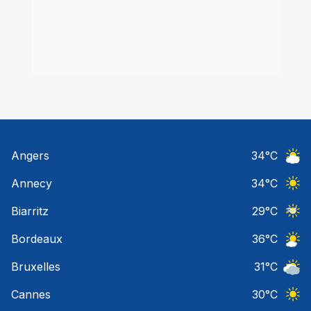
Angers
34
°C
Ciel 
Annecy
34
°C
Ciel 
Biarritz
29
°C
Ciel 
Bordeaux
36
°C
Ciel 
Bruxelles
31
°C
Ciel 
Cannes
30
°C
Ciel 