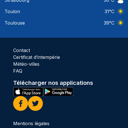
Strasbourg
36
°C
Ciel 
Toulon
31
°C
Ciel 
Toulouse
39
°C
Ciel 
Contact
Certificat d’intempérie
Météo-villes
FAQ
Télécharger nos applications
Facebook
Twitter
Mentions légales