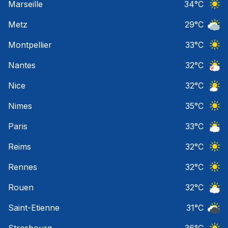
Marseille
34
°C
Ciel 
Metz
29
°C
Ciel 
Montpellier
33
°C
Ciel 
Nantes
32
°C
Orage
Nice
32
°C
Ciel 
Nimes
35
°C
Ciel 
Paris
33
°C
Ciel 
Reims
32
°C
Ciel 
Rennes
32
°C
Ciel 
Rouen
32
°C
Ciel 
Saint-Etienne
31
°C
Ciel 