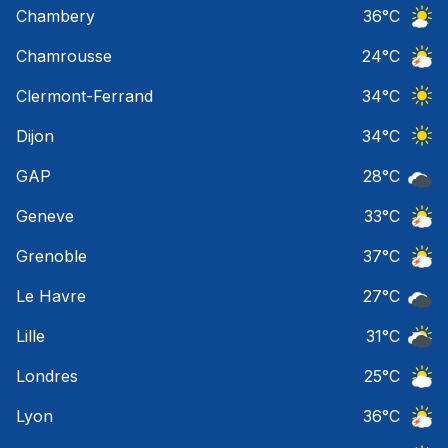
Chambery
36
°C
Ciel 
Chamrousse
24
°C
Orage
Clermont-Ferrand
34
°C
Ciel 
Dijon
34
°C
Ciel 
GAP
28
°C
Ciel 
Geneve
33
°C
Orage
Grenoble
37
°C
Orage
Le Havre
27
°C
Ciel 
Lille
31
°C
Ciel 
Londres
25
°C
Ciel 
Lyon
36
°C
Orage