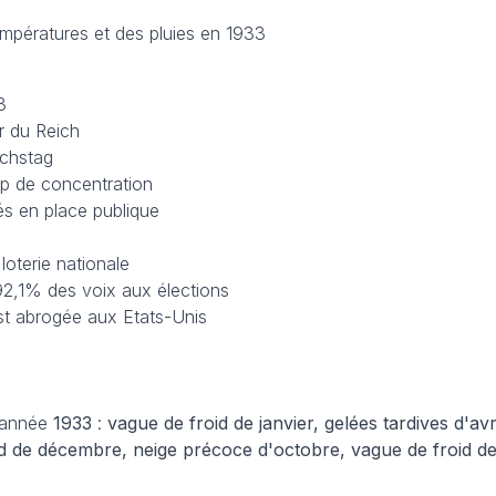
empératures et des pluies en 1933
3
er du Reich
ichstag
mp de concentration
ûlés en place publique
 loterie nationale
 92,1% des voix aux élections
 est abrogée aux Etats-Unis
’année
1933
:
vague de froid de janvier, gelées tardives d'avr
oid de décembre, neige précoce d'octobre, vague de froid 