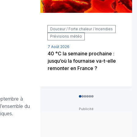
Douceur / Forte chaleur / Incendies
Prévisions météo
7 Août 2026
40 °C la semaine prochaine :
jusqu’où la fournaise va-t-elle
remonter en France ?
septembre à
0
1
2
3
4
5
 l’ensemble du
iques.