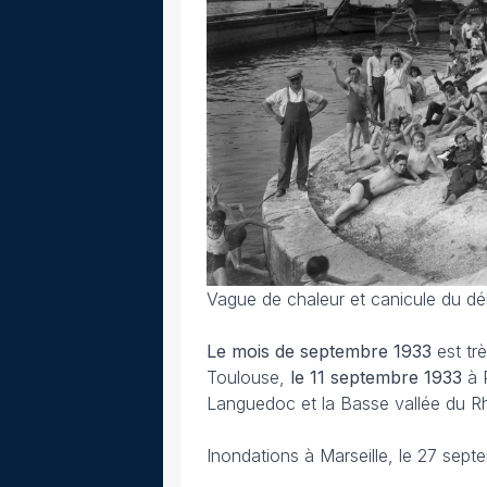
Vague de chaleur et canicule du dé
Le mois de septembre
1933
est trè
Toulouse,
le 11 septembre 1933
à 
Languedoc et la Basse vallée du Rh
Inondations à Marseille, le 27 sep