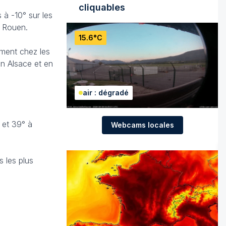
cliquables
 à -10° sur les
t Rouen.
15.6°C
ment chez les
en Alsace et en
air : dégradé
 et 39° à
Webcams locales
 les plus