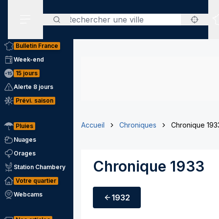
Rechercher
Menu secondaire
Bulletin France
Week-end
15 jours
Alerte 8 jours
Prévi. saison
Accueil
Chroniques
Chronique 193
Pluies
Nuages
Orages
Chronique 1933
Station Chambery
Votre quartier
Webcams
1932