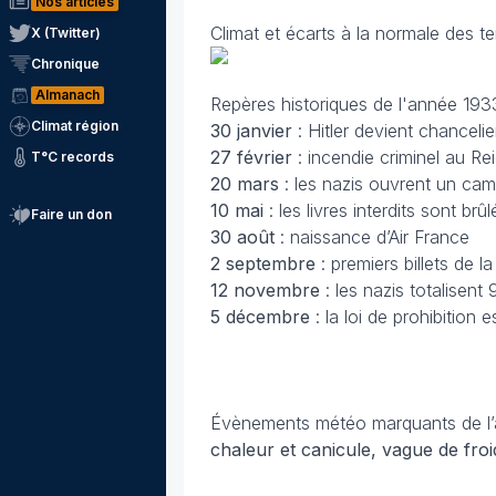
Nos articles
Climat et écarts à la normale des t
X (Twitter)
Chronique
Almanach
Repères historiques de l'année 193
Climat région
30 janvier
: Hitler devient chanceli
27 février
: incendie criminel au Re
T°C records
20 mars
: les nazis ouvrent un ca
10 mai
: les livres interdits sont br
Faire un don
30 août
: naissance d’Air France
2 septembre
: premiers billets de la
12 novembre
: les nazis totalisent
5 décembre
: la loi de prohibition
Évènements météo marquants de l
chaleur et canicule, vague de fr