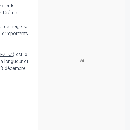
iolents
la Drôme.
es de neige se
e d’importants
EZ ICI
) est le
sa longueur et
 18 décembre -