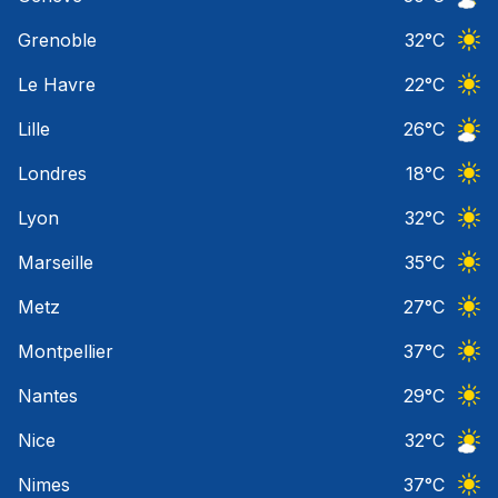
Ciel 
Grenoble
32
°C
Ciel 
Le Havre
22
°C
Ciel 
Lille
26
°C
Ciel 
Londres
18
°C
Ciel 
Lyon
32
°C
Ciel 
Marseille
35
°C
Ciel 
Metz
27
°C
Ciel 
Montpellier
37
°C
Ciel 
Nantes
29
°C
Ciel 
Nice
32
°C
Ciel 
Nimes
37
°C