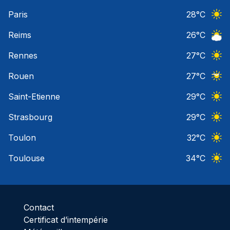
Ciel 
Paris
28
°C
Ciel 
Reims
26
°C
Ciel 
Rennes
27
°C
Ciel 
Rouen
27
°C
Ciel 
Saint-Etienne
29
°C
Ciel 
Strasbourg
29
°C
Ciel 
Toulon
32
°C
Ciel 
Toulouse
34
°C
Ciel 
Contact
Certificat d’intempérie