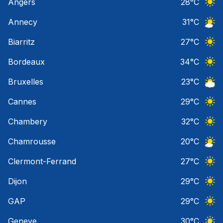
Angers
28
°C
Ciel 
Annecy
31
°C
Ciel 
Biarritz
27
°C
Ciel 
Bordeaux
34
°C
Ciel 
Bruxelles
23
°C
Ciel 
Cannes
29
°C
Ciel 
Chambery
32
°C
Ciel 
Chamrousse
20
°C
Ciel 
Clermont-Ferrand
27
°C
Ciel 
Dijon
29
°C
Ciel 
GAP
29
°C
Ciel 
Geneve
30
°C