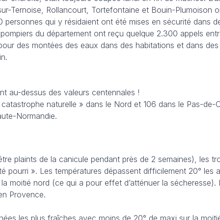
sur-Ternoise, Rollancourt, Tortefontaine et Bouin-Plumoison 
0 personnes qui y résidaient ont été mises en sécurité dans 
 pompiers du département ont reçu quelque 2.300 appels entr
 pour des montées des eaux dans des habitations et dans des
in.
ont au-dessus des valeurs centennales !
atastrophe naturelle » dans le Nord et 106 dans le Pas-de-C
aute-Normandie.
’être plaints de la canicule pendant près de 2 semaines), les tr
té pourri ». Les températures dépassent difficilement 20° les a
 la moitié nord (ce qui a pour effet d’atténuer la sécheresse). 
 en Provence.
nées les plus fraîches avec moins de 20° de maxi sur la moiti