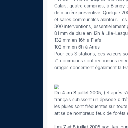
Calais, quatre campings, à Blangy-
de manière préventive. Quelque 20
et salles communales alentour. Les
300 interventions, essentiellement
81 mm de pluie en 12h à Lille-Lesqu
132 mm en 16h à Fiefs
102 mm en 6h à Arras
Pour ces 3 stations, ces valeurs s
71 communes sont reconnues en « c
orages concernent également la H
Du 4 au 8 juillet 2005
, (et après s
français subissent un épisode « d’é
les pluies sont fréquentes sur toute
attise de nombreux feux de forêts
Les 7 et 8 juillet
2005
sont les jour