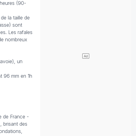
 heures (90-
e la taille de
uisse) sont
es. Les rafales
 de nombreux
Savoie), un
nt 96 mm en 1h
le de France -
, brisant des
nondations,