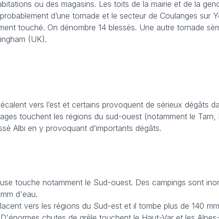
itations ou des magasins. Les toits de la mairie et de la gen
 probablement d’une tornade et le secteur de Coulanges sur 
rement touché. On dénombre 14 blessés. Une autre tornade sème
rmingham (UK).
écalent vers l’est et certains provoquent de sérieux dégâts da
orages touchent les régions du sud-ouest (notamment le Tarn, 
essé Albi en y provoquant d’importants dégâts.
use touche notamment le Sud-ouest. Des campings sont ino
55mm d'eau.
placent vers les régions du Sud-est et il tombe plus de 140 m
s. D'énormes chutes de grêle touchent le Haut-Var et les Alpe