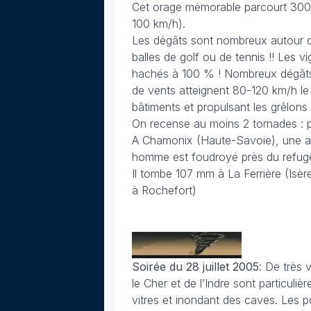
Cet orage mémorable parcourt 300 
100 km/h).
Les dégâts sont nombreux autour du
balles de golf ou de tennis !! Les v
hachés à 100 % ! Nombreux dégâts à 
de vents atteignent 80-120 km/h 
bâtiments et propulsant les grêlons 
On recense au moins 2 tornades : p
A Chamonix (Haute-Savoie), une alpi
homme est foudroyé près du refug
Il tombe 107 mm à La Ferrière (Is
à Rochefort)
Soirée du 28 juillet
2005
: De très 
le Cher et de l’Indre sont particuli
vitres et inondant des caves. Les p