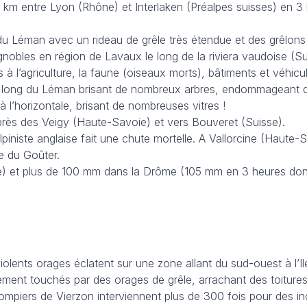
km entre Lyon (Rhône) et Interlaken (Préalpes suisses) en 3
 Léman avec un rideau de grêle très étendue et des grêlons d
ignobles en région de Lavaux le long de la riviera vaudoise (S
l’agriculture, la faune (oiseaux morts), bâtiments et véhicul
le long du Léman brisant de nombreux arbres, endommageant
à l’horizontale, brisant de nombreuses vitres !
rès des Veigy (Haute-Savoie) et vers Bouveret (Suisse).
niste anglaise fait une chute mortelle. A Vallorcine (Haute-
e du Goûter.
ère) et plus de 100 mm dans la Drôme (105 mm en 3 heures do
violents orages éclatent sur une zone allant du sud-ouest à l’I
èrement touchés par des orages de grêle, arrachant des toitures
ompiers de Vierzon interviennent plus de 300 fois pour des i