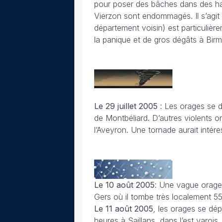
pour poser des bâches dans des hab
Vierzon sont endommagés. Il s’agit
département voisin) est particuliè
la panique et de gros dégâts à Bi
Le 29 juillet
2005
: Les orages se d
de Montbéliard. D’autres violents 
l’Aveyron. Une tornade aurait intér
Le 10 août 2005
: Une vague orage
Gers où il tombe très localement 
Le 11 août
2005
, les orages se dé
heures à Saillans, dans l’est varoi