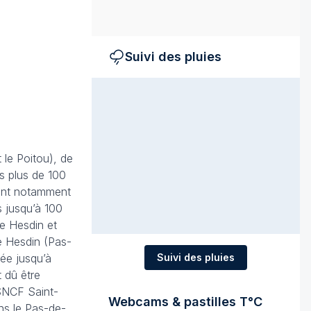
Suivi des pluies
le Poitou), de
is plus de 100
 sont notamment
s jusqu’à 100
re Hesdin et
de Hesdin (Pas-
ée jusqu’à
Suivi des pluies
t dû être
 SNCF Saint-
Webcams & pastilles T°C
ans le Pas-de-