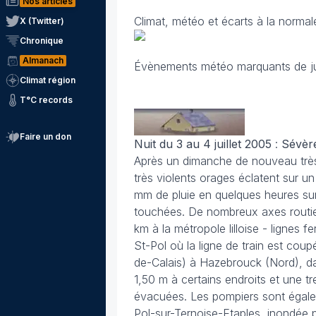
Nos articles
Climat, météo et écarts à la norma
X (Twitter)
Chronique
Almanach
Évènements météo marquants de ju
Climat région
T°C records
Faire un don
Nuit du 3 au 4 juillet
2005
:
Sévère
Après un dimanche de nouveau très 
très violents orages éclatent sur un
mm de pluie en quelques heures sur 
touchées. De nombreux axes routier
km à la métropole lilloise - lignes 
St-Pol où la ligne de train est coup
de-Calais) à Hazebrouck (Nord), da
1,50 m à certains endroits et une t
évacuées. Les pompiers sont égalem
Pol-sur-Ternoise-Etaples, inondée p