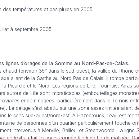
le des températures et des pluies en 2005
illet à septembre 2005
s lignes d’orages de la Somme au Nord-Pas-de-Calais
.
chaud (environ 35° dans le sud-ouest, la vallée du Rhône et 
 axe allant de la Sarthe au Nord Pas de Calais. Il tombe parfo
la Picardie et le Nord. Les régions de Lille, Tournais, Arras
s autour de Lille sont impraticables (embouteillages monstre
ferroviaires endommagées, particulièrement dans le Ternois ent
ée). Le déluge s’est abattu sur une zone assez limitée allant 
ns le sens sud-ouest/nord-est. A Hazebrouck, l’eau est mont
rentaine de personnes d’un quartier particulièrement touché on
ent intervenus à Merville, Bailleul et Steenvoorde. La ligne
ar endroits, était toujours coupée lundi en fin de matinée. D