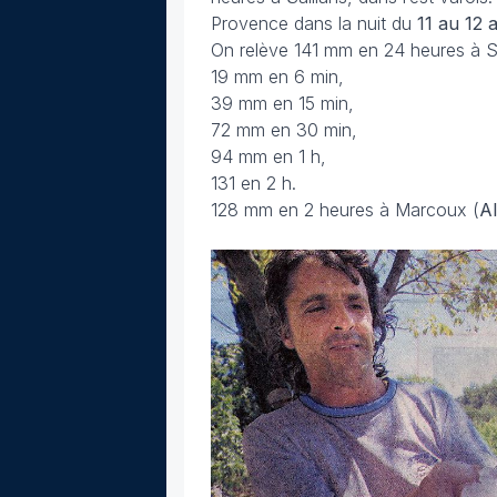
Provence dans la nuit du
11 au 12 
On relève 141 mm en 24 heures à Se
19 mm en 6 min,
39 mm en 15 min,
72 mm en 30 min,
94 mm en 1 h,
131 en 2 h.
128 mm en 2 heures à Marcoux (
A