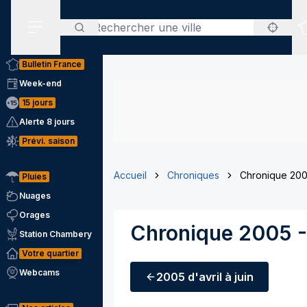
Rechercher
Menu secondaire
Bulletin France
Week-end
15 jours
Alerte 8 jours
Prévi. saison
Accueil
Chroniques
Chronique 2005
Pluies
Nuages
Orages
Chronique 2005 - 
Station Chambery
Votre quartier
Webcams
2005
d'avril à juin