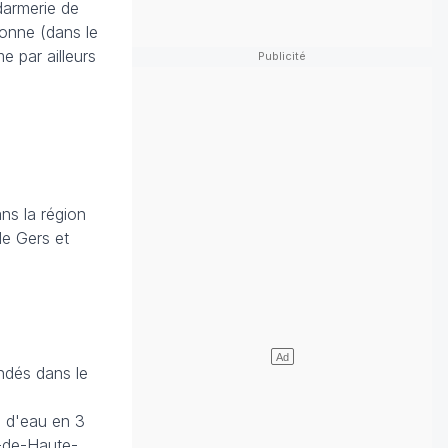
darmerie de
Yonne (dans le
 par ailleurs
ns la région
le Gers et
ndés dans le
m d'eau en 3
s-de-Haute-