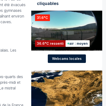
cliquables
ont été évacués
des gymnases
aînant environ
31.6°C
 caves.
36.6°C ressenti
air : moyen
alais. Les
Webcams locales
ois-quarts des
près-midi et
Le mistral
é de la France.