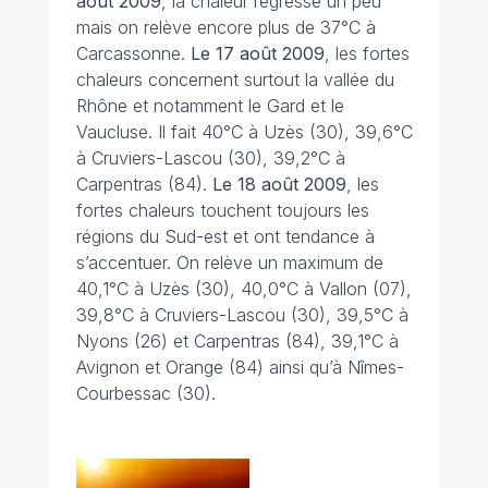
août 2009
, la chaleur régresse un peu
mais on relève encore plus de 37°C à
Carcassonne.
Le 17 août
2009
, les fortes
chaleurs concernent surtout la vallée du
Rhône et notamment le Gard et le
Vaucluse. Il fait 40°C à Uzès (30), 39,6°C
à Cruviers-Lascou (30), 39,2°C à
Carpentras (84).
Le 18 août
2009
, les
fortes chaleurs touchent toujours les
régions du Sud-est et ont tendance à
s’accentuer. On relève un maximum de
40,1°C à Uzès (30), 40,0°C à Vallon (07),
39,8°C à Cruviers-Lascou (30), 39,5°C à
Nyons (26) et Carpentras (84), 39,1°C à
Avignon et Orange (84) ainsi qu’à Nîmes-
Courbessac (30).