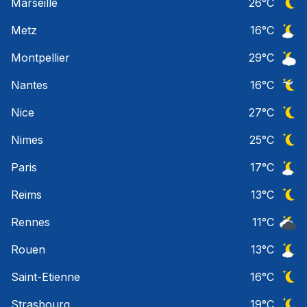
Marseille
26
°C
Ciel 
Metz
16
°C
Ciel 
Montpellier
29
°C
Ciel 
Nantes
16
°C
Ciel 
Nice
27
°C
Ciel 
Nimes
25
°C
Ciel 
Paris
17
°C
Ciel 
Reims
13
°C
Ciel 
Rennes
11
°C
Ciel 
Rouen
13
°C
Ciel 
Saint-Etienne
16
°C
Ciel 
Strasbourg
19
°C