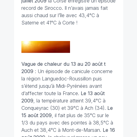
juillet
2009
la Corse enregistre un épisode
record de Sirocco. Il n’avais jamais fait
aussi chaud sur l’île avec 43,4°C à
Saterne et 41°C à Corte !
Vague de chaleur du 13 au 20 août t
2009
: Un épisode de canicule concerne
la région Languedoc-Roussillon puis
s’étend jusqu’à Midi-Pyrénées avant
d’affecter toute la France.
Le 13 août
2009
, la température atteint 39,4°C à
Conqueyrac (30) et 39°C à Ach (34).
Le
15 août
2009
, il fait plus de 35°C sur le
1/3 du pays avec des pointes à 38,5°C à
Auch et 38,4°C à Mont-de-Marsan.
Le 16