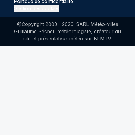
Politique de confidentialité
Gestion des cookies
@Copyright 2003 -
2026
. SARL Météo-villes
Guillaume Séchet, météorologiste, créateur du
site et présentateur météo sur BFMTV.