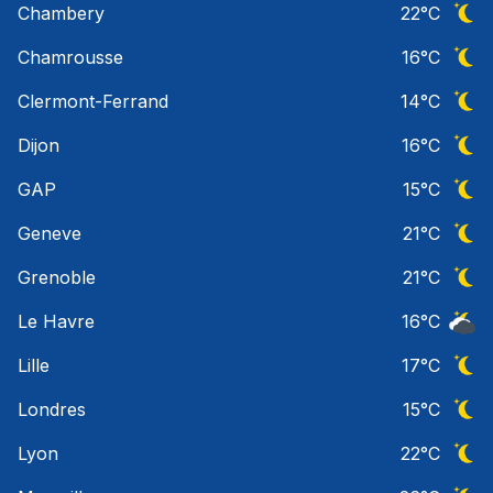
Chambery
22
°C
Ciel 
Chamrousse
16
°C
Ciel 
Clermont-Ferrand
14
°C
Ciel 
Dijon
16
°C
Ciel 
GAP
15
°C
Ciel 
Geneve
21
°C
Ciel 
Grenoble
21
°C
Ciel 
Le Havre
16
°C
Ciel 
Lille
17
°C
Ciel 
Londres
15
°C
Ciel 
Lyon
22
°C
Ciel 