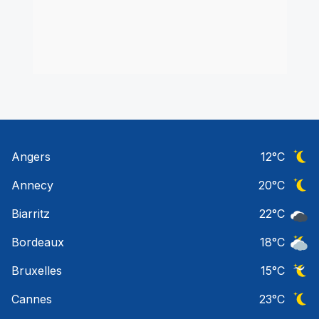
Angers
12
°C
Ciel 
Annecy
20
°C
Ciel 
Biarritz
22
°C
Ciel 
Bordeaux
18
°C
Ciel 
Bruxelles
15
°C
Ciel 
Cannes
23
°C
Ciel 