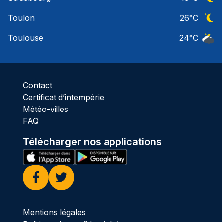
Ciel 
Toulon
26
°C
Ciel 
Toulouse
24
°C
Ciel 
Contact
Certificat d’intempérie
Météo-villes
FAQ
Télécharger nos applications
Facebook
Twitter
Mentions légales