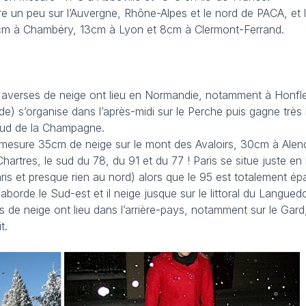
ore un peu sur l’Auvergne, Rhône-Alpes et le nord de PACA, et 
m à Chambéry, 13cm à Lyon et 8cm à Clermont-Ferrand.
s averses de neige ont lieu en Normandie, notamment à Honfle
e) s’organise dans l’après-midi sur le Perche puis gagne très
e sud de la Champagne.
 mesure 35cm de neige sur le mont des Avaloirs, 30cm à Ale
rtres, le sud du 78, du 91 et du 77 ! Paris se situe juste en 
aris et presque rien au nord) alors que le 95 est totalement ép
 aborde le Sud-est et il neige jusque sur le littoral du Langue
 de neige ont lieu dans l’arrière-pays, notamment sur le Gard
t.