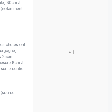
ble, 30cm à
n (notamment
bles chutes ont
ourgogne,
is 25cm
 mesure 8cm à
sur le centre
 (source: