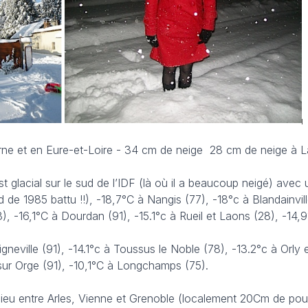
Orne et en Eure-et-Loire - 34 cm de neige 28 cm de neige à 
 est glacial sur le sud de l’IDF (là où il a beaucoup neigé) ave
de 1985 battu !!), -18,7°C à Nangis (77), -18°c à Blandainvill
8), -16,1°C à Dourdan (91), -15.1°c à Rueil et Laons (28), -14,
neville (91), -14.1°c à Toussus le Noble (78), -13.2°c à Orly 
 sur Orge (91), -10,1°C à Longchamps (75).
 lieu entre Arles, Vienne et Grenoble (localement 20Cm de po