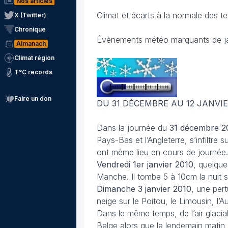
Nos articles
Climat et écarts à la normale des t
X (Twitter)
Chronique
Évènements météo marquants de ja
Almanach
Climat région
T°C records
Faire un don
DU 31 DÉCEMBRE AU 12 JANVIE
Dans la journée du
31 décembre 2
Pays-Bas et l’Angleterre, s’infiltr
ont même lieu en cours de journée. C
Vendredi 1er janvier 2010
, quelque
Manche. Il tombe 5 à 10cm la nuit s
Dimanche 3 janvier 2010
, une per
neige sur le Poitou, le Limousin, l
Dans le même temps, de l’air glacial 
Belge alors que le lendemain matin,