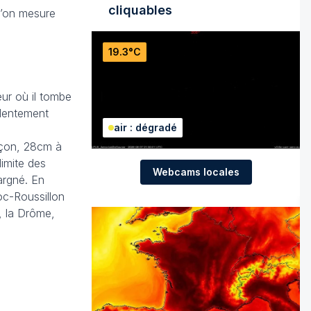
cliquables
l’on mesure
19.3°C
ur où il tombe
 lentement
air : dégradé
nçon, 28cm à
limite des
Webcams locales
argné. En
doc-Roussillon
, la Drôme,