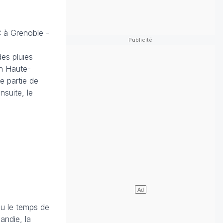
 à Grenoble -
es pluies
en Haute-
e partie de
nsuite, le
au le temps de
andie, la