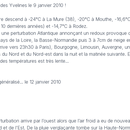
es Yvelines le 9 janvier 2010 !
ure descend à -24°C à La Mure (38), -20°C à Mouthe, -16,6°C
 10 dernières années) et -14,7°C à Rodez.
 une perturbation Atlantique annonçant un redoux provoque d
Pays de la Loire, la Basse-Normandie puis 3 à 7cm de neige 
rrive vers 23h30 à Paris), Bourgogne, Limousin, Auvergne, un
 du Nord et du Nord-est dans la nuit et la matinée suivante. E
 des températures est très lente…
énéralisé... le 12 janvier 2010
turbation arrive par l’ouest alors que l’air froid a eu de nouve
rd et de l’Est. De la pluie verglaçante tombe sur la Haute-Norm