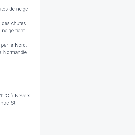
utes de neige
e des chutes
neige tient
e par le Nord,
la Normandie
-11°C à Nevers.
entre St-