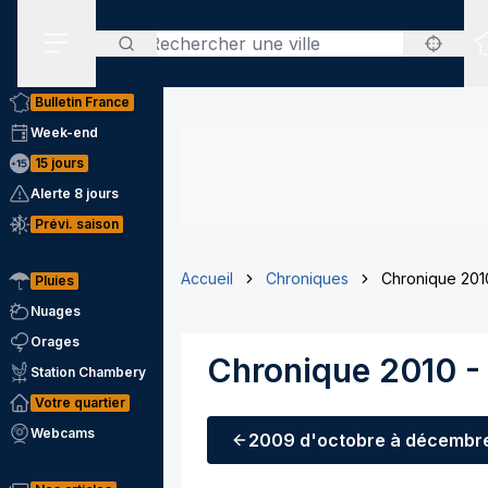
Rechercher
Menu secondaire
Bulletin France
Week-end
15 jours
Alerte 8 jours
Prévi. saison
Accueil
Chroniques
Chronique 2010
Pluies
Nuages
Orages
Chronique 2010 -
Station Chambery
Votre quartier
Webcams
2009
d'octobre à décembr