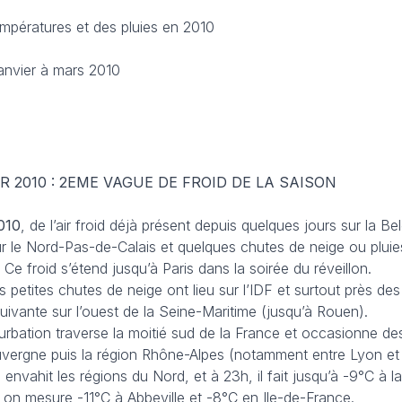
empératures et des pluies en 2010
nvier à mars 2010
R 2010 : 2EME VAGUE DE FROID DE LA SAISON
010
, de l’air froid déjà présent depuis quelques jours sur la Bel
e sur le Nord-Pas-de-Calais et quelques chutes de neige ou plui
e froid s’étend jusqu’à Paris dans la soirée du réveillon.
s petites chutes de neige ont lieu sur l’IDF et surtout près des
uivante sur l’ouest de la Seine-Maritime (jusqu’à Rouen).
turbation traverse la moitié sud de la France et occasionne d
’Auvergne puis la région Rhône-Alpes (notamment entre Lyon et
envahit les régions du Nord, et à 23h, il fait jusqu’à -9°C à la
 on mesure -11°C à Abbeville et -8°C en Ile-de-France.