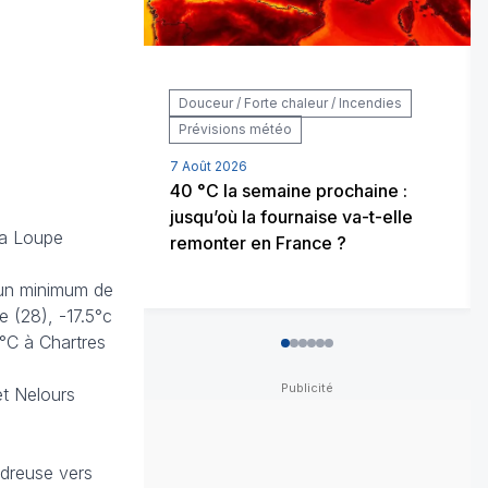
Douceur / Forte chaleur / Incendies
Prévisions météo
7 Août 2026
40 °C la semaine prochaine :
jusqu’où la fournaise va-t-elle
La Loupe
remonter en France ?
c un minimum de
e (28), -17.5°c
9°C à Chartres
0
1
2
3
4
5
et Nelours
udreuse vers