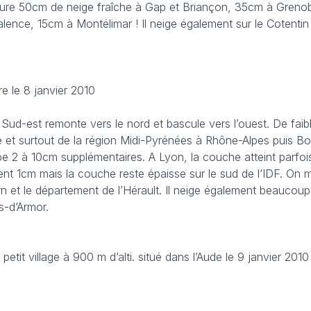
mesure 50cm de neige fraîche à Gap et Briançon, 35cm à Greno
ence, 15cm à Montélimar ! Il neige également sur le Cotenti
re le 8 janvier 2010
u Sud-est remonte vers le nord et bascule vers l’ouest. De fai
e et surtout de la région Midi-Pyrénées à Rhône-Alpes puis B
e 2 à 10cm supplémentaires. A Lyon, la couche atteint parfo
ment 1cm mais la couche reste épaisse sur le sud de l’IDF. On
 et le département de l’Hérault. Il neige également beaucoup 
es-d’Armor.
tit village à 900 m d’alti. situé dans l’Aude le 9 janvier 2010