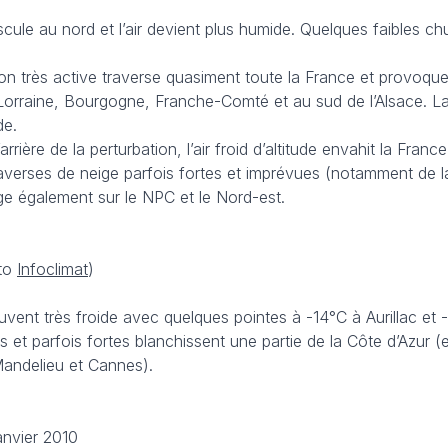
cule au nord et l’air devient plus humide. Quelques faibles ch
on très active traverse quasiment toute la France et provoqu
rraine, Bourgogne, Franche-Comté et au sud de l’Alsace. La 
de.
’arrière de la perturbation, l’air froid d’altitude envahit la Franc
s averses de neige parfois fortes et imprévues (notamment de 
eige également sur le NPC et le Nord-est.
oto
Infoclimat
)
vent très froide avec quelques pointes à -14°C à Aurillac et 
 et parfois fortes blanchissent une partie de la Côte d’Azur (
andelieu et Cannes).
anvier 2010