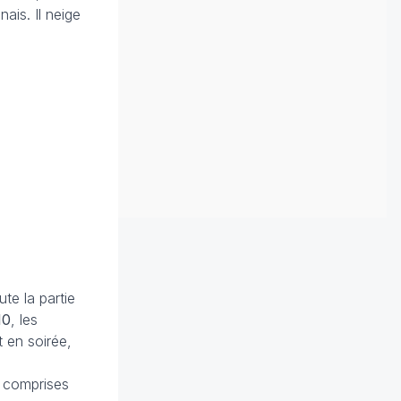
ais. Il neige
te la partie
10
, les
t en soirée,
s comprises