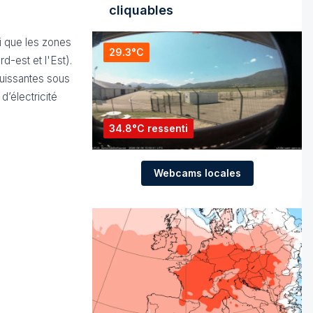
cliquables
i que les zones
29.3°C
d-est et l'Est).
puissantes sous
’électricité
34.8°C ressenti
Webcams locales