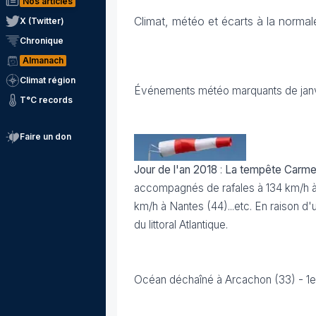
Nos articles
Climat, météo et écarts à la normal
X (Twitter)
Chronique
Almanach
Climat région
Événements météo marquants de janv
T°C records
Faire un don
Jour de l'an 2018
:
La tempête Carm
accompagnés de rafales à 134 km/h à l
km/h à Nantes (44)...etc. En raison d'
du littoral Atlantique.
Océan déchaîné à Arcachon (33) - 1er