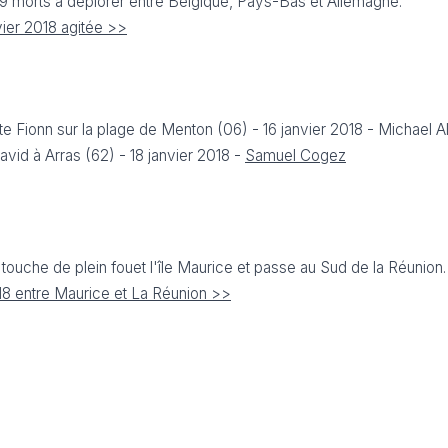
t 9 morts à déplorer entre Belgique, Pays-Bas et Allemagne.
ier 2018 agitée >>
 Fionn sur la plage de Menton (06) - 16 janvier 2018 - Michael A
vid à Arras (62) - 18 janvier 2018 -
Samuel Cogez
touche de plein fouet l'île Maurice et passe au Sud de la Réunion.
018 entre Maurice et La Réunion >>