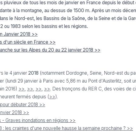
lus pluvieux de tous les mois de janvier en France depuis le début
ondante à la montagne, au dessus de 1500 m. Après un mois décem
ans le Nord-est, les Bassins de la Saône, de la Seine et de la Ga
2 ou 1983 selon les bassins et les régions.
Douceur 
in Janvier 2018 >>
Sécher
us d'un siècle en France >>
5 Août 2
lanche sur les Alpes du 20 au 22 janvier 2018 >>
La Fran
prisonn
véritabl
s le 4 janvier
2018
(notamment Dordogne, Seine, Nord-est du pay
ier (lundi 29 janvier à Paris avec 5,86 m au Pont d'Austerlitz, soit 
uin 2016)
>>
,
>>
,
>>
,
>>
. Des tronçons du RER C, des voies de ci
meurent fermés depuis (
>>
).
s pour débuter 2018 >>
janvier 2018 >>
is - Graves inondations en régions >>
18 : les craintes d'une nouvelle hausse la semaine prochaine ? >>