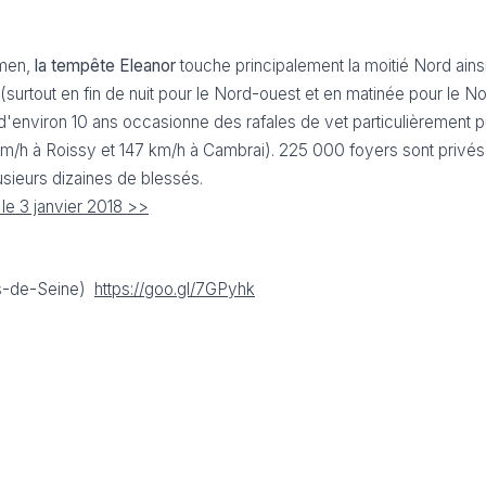
rmen,
la tempête Eleanor
touche principalement la moitié Nord ains
urtout en fin de nuit pour le Nord-ouest et en matinée pour le Nor
d'environ 10 ans occasionne des rafales de vet particulièrement 
km/h à Roissy et 147 km/h à Cambrai). 225 000 foyers sont privés d
usieurs dizaines de blessés.
le 3 janvier 2018 >>
ts-de-Seine)
https://goo.gl/7GPyhk