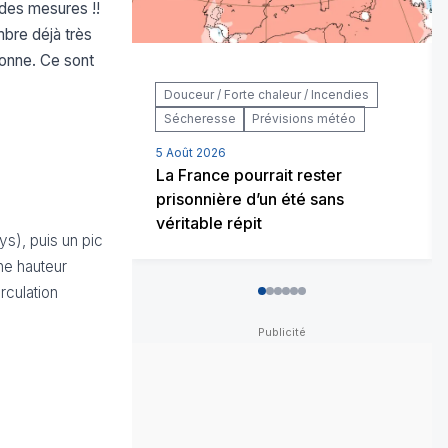
 des mesures !!
bre déjà très
ronne. Ce sont
/ Forte chaleur / Incendies
Douceur / Forte chaleur / Incendi
esse
Prévisions météo
Prévisions météo
026
5 Août 2026
ce pourrait rester
La fraîcheur ne va pas durer
ière d’un été sans
chaleur prépare son retour
e répit
s), puis un pic
une hauteur
rculation
0
1
2
3
4
5