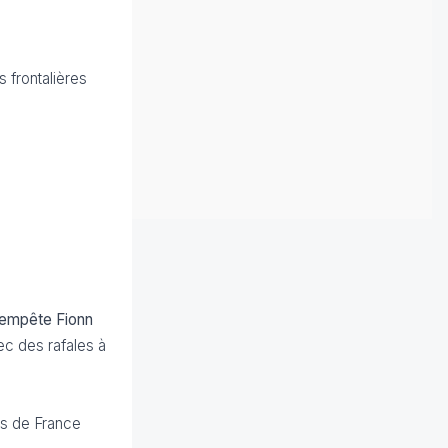
 frontalières
tempête Fionn
ec des rafales à
ts de France