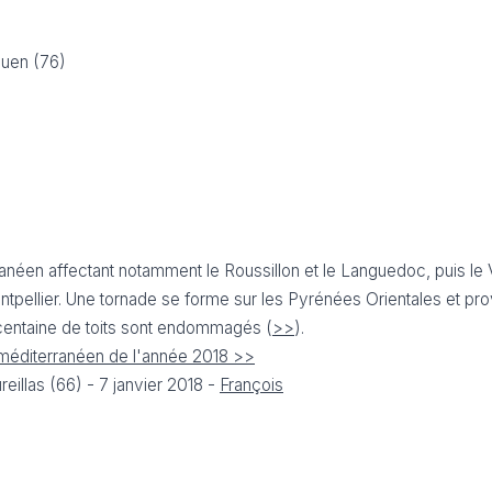
ouen (76)
néen affectant notamment le Roussillon et le Languedoc, puis le V
tpellier.
Une tornade se forme sur les Pyrénées Orientales et p
 centaine de toits sont endommagés (
>>
).
e méditerranéen de l'année 2018 >>
illas (66) - 7 janvier 2018 -
François