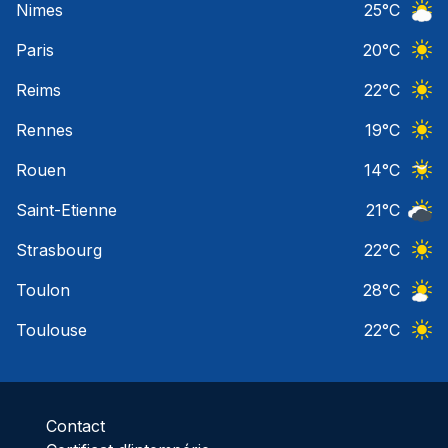
Nimes
25
°C
Ciel 
Paris
20
°C
Ciel 
Reims
22
°C
Ciel 
Rennes
19
°C
Ciel 
Rouen
14
°C
Ciel 
Saint-Etienne
21
°C
Ciel 
Strasbourg
22
°C
Ciel 
Toulon
28
°C
Ciel 
Toulouse
22
°C
Ciel 
Contact