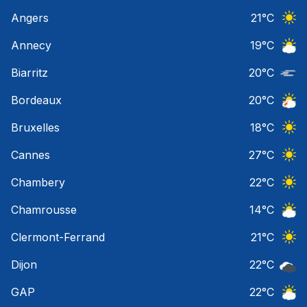
Angers
21
°C
Ciel 
Annecy
19
°C
Ciel 
Biarritz
20
°C
Nuage
Bordeaux
20
°C
Orage
Bruxelles
18
°C
Ciel 
Cannes
27
°C
Ciel 
Chambery
22
°C
Ciel 
Chamrousse
14
°C
Ciel 
Clermont-Ferrand
21
°C
Ciel 
Dijon
22
°C
Ciel 
GAP
22
°C