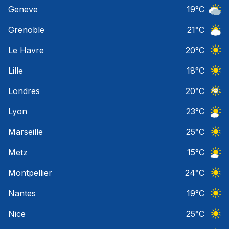
Ciel 
Geneve
19
°C
Ciel 
Grenoble
21
°C
Ciel 
Le Havre
20
°C
Ciel 
Lille
18
°C
Ciel 
Londres
20
°C
Ciel 
Lyon
23
°C
Ciel 
Marseille
25
°C
Ciel 
Metz
15
°C
Ciel 
Montpellier
24
°C
Ciel 
Nantes
19
°C
Ciel 
Nice
25
°C
Ciel 