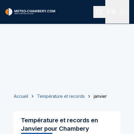
FR
Rechercher
Menu
Menu des
Accueil
Température et records
janvier
Température et records en
Janvier
pour
Chambery