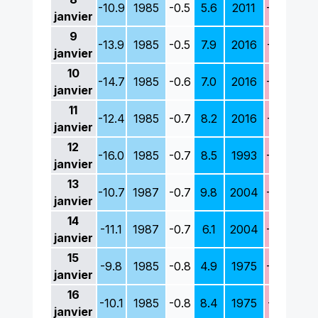
-10.9
1985
-0.5
5.6
2011
-8.2
198
janvier
9
-13.9
1985
-0.5
7.9
2016
-7.9
198
janvier
10
-14.7
1985
-0.6
7.0
2016
-2.4
200
janvier
11
-12.4
1985
-0.7
8.2
2016
-1.9
198
janvier
12
-16.0
1985
-0.7
8.5
1993
-9.3
198
janvier
13
-10.7
1987
-0.7
9.8
2004
-6.8
198
janvier
14
-11.1
1987
-0.7
6.1
2004
-6.9
198
janvier
15
-9.8
1985
-0.8
4.9
1975
-7.4
198
janvier
16
-10.1
1985
-0.8
8.4
1975
-8.1
198
janvier