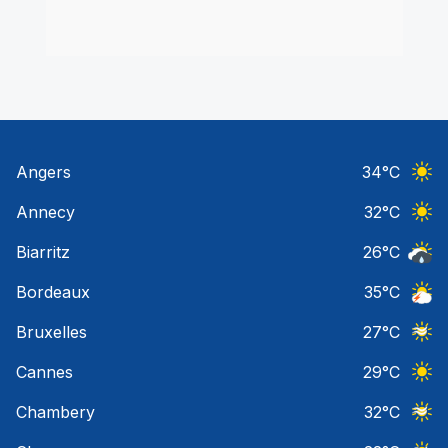
Angers
34
°C
Ciel 
Annecy
32
°C
Ciel 
Biarritz
26
°C
Risqu
Bordeaux
35
°C
Orage
Bruxelles
27
°C
Ciel 
Cannes
29
°C
Ciel 
Chambery
32
°C
Ciel 