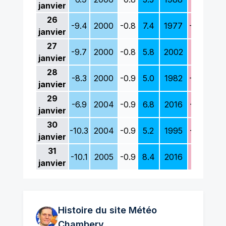
janvier
26
-9.4
2000
-0.8
7.4
1977
-0.3
200
janvier
27
-9.7
2000
-0.8
5.8
2002
-2.1
200
janvier
28
-8.3
2000
-0.9
5.0
1982
-0.2
200
janvier
29
-6.9
2004
-0.9
6.8
2016
-1.0
200
janvier
30
-10.3
2004
-0.9
5.2
1995
-1.0
200
janvier
31
-10.1
2005
-0.9
8.4
2016
0.1
199
janvier
Histoire du site Météo
Chambery