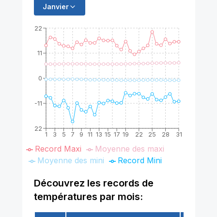
Janvier
22
11
0
-11
-22
1
3
5
7
9
11
13
15
17
19
22
25
28
31
Record Maxi
Moyenne des maxi
Moyenne des mini
Record Mini
Découvrez les records de
températures par mois: