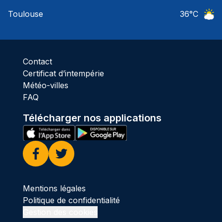
Ciel 
Toulouse
36
°C
Ciel 
Contact
Certificat d’intempérie
Météo-villes
FAQ
Télécharger nos applications
Facebook
Twitter
Mentions légales
Politique de confidentialité
Gestion des cookies