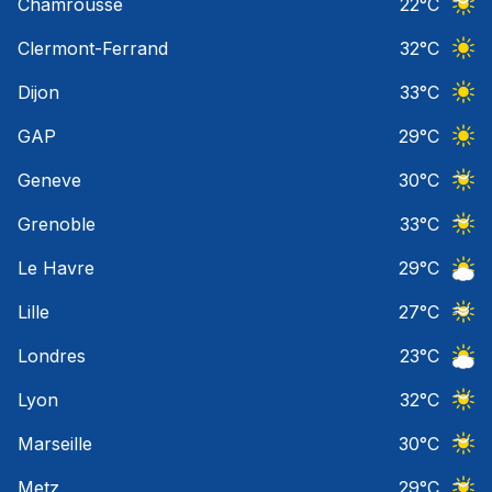
Chamrousse
22
°C
Ciel 
Clermont-Ferrand
32
°C
Ciel 
Dijon
33
°C
Ciel 
GAP
29
°C
Ciel 
Geneve
30
°C
Ciel 
Grenoble
33
°C
Ciel 
Le Havre
29
°C
Ciel 
Lille
27
°C
Ciel 
Londres
23
°C
Ciel 
Lyon
32
°C
Ciel 
Marseille
30
°C
Ciel 
Metz
29
°C