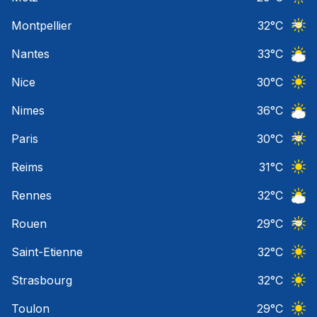
Ciel 
Montpellier
32
°C
Ciel 
Nantes
33
°C
Ciel 
Nice
30
°C
Ciel 
Nimes
36
°C
Ciel 
Paris
30
°C
Ciel 
Reims
31
°C
Ciel 
Rennes
32
°C
Ciel 
Rouen
29
°C
Ciel 
Saint-Etienne
32
°C
Ciel 
Strasbourg
32
°C
Ciel 
Toulon
29
°C