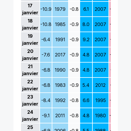
17
-10.9
1979
-0.8
6.1
2007
-3.9
198
janvier
18
-10.8
1985
-0.9
8.0
2007
-4.0
198
janvier
19
-6.4
1991
-0.9
9.2
2007
-2.9
198
janvier
20
-7.6
2017
-0.9
4.8
2007
-0.9
198
janvier
21
-6.8
1990
-0.9
4.8
2007
-0.1
198
janvier
22
-6.8
1983
-0.9
5.4
2012
-1.0
198
janvier
23
-8.4
1992
-0.8
6.6
1995
-0.8
198
janvier
24
-9.1
2011
-0.8
4.8
1980
-0.4
198
janvier
25
-6.9
2006
-0.8
5.5
1988
-1.0
200