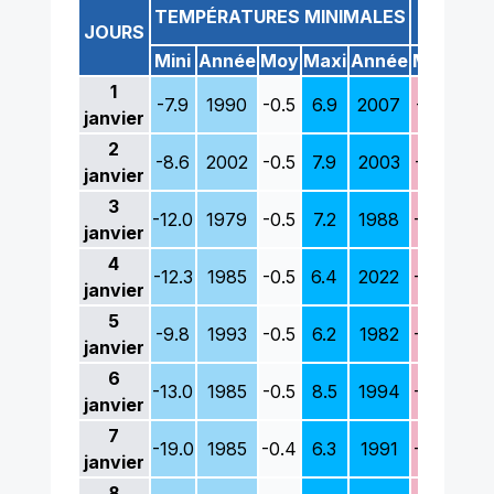
TE
TEMPÉRATURES MINIMALES
JOURS
Mini
Année
Moy
Maxi
Année
Mini
Ann
1
-7.9
1990
-0.5
6.9
2007
-0.1
199
janvier
2
-8.6
2002
-0.5
7.9
2003
-3.5
197
janvier
3
-12.0
1979
-0.5
7.2
1988
-3.0
199
janvier
4
-12.3
1985
-0.5
6.4
2022
-4.2
198
janvier
5
-9.8
1993
-0.5
6.2
1982
-6.8
198
janvier
6
-13.0
1985
-0.5
8.5
1994
-8.0
198
janvier
7
-19.0
1985
-0.4
6.3
1991
-8.5
198
janvier
8