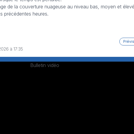
ge de la couverture nuageuse au niveau bas, moyen et élevé
ois précédentes heures.
Prévi
2026 à 17:35
Bulletin vidéo