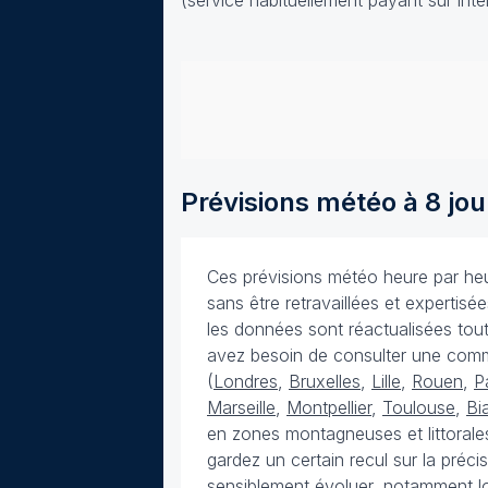
(service habituellement payant sur inte
Prévisions météo à 8 jou
Ces prévisions météo heure par heur
sans être retravaillées et expertis
les données sont réactualisées toute
avez besoin de consulter une com
(
Londres
,
Bruxelles
,
Lille
,
Rouen
,
P
Marseille
,
Montpellier
,
Toulouse
,
Bia
en zones montagneuses et littorales
gardez un certain recul sur la préc
sensiblement évoluer, notamment lo