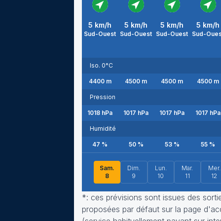
5
km/h
5
km/h
5
km/h
5
km/h
Sud-Ouest
Sud-Ouest
Sud-Ouest
Sud-Oues
Iso. 0°C
4400
m
4500
m
4500
m
4500
m
Pression
1018
hPa
1017
hPa
1017
hPa
1017
hPa
Humidité
47
%
50
%
53
%
55
%
Sam.
Dim.
Lun.
Mar.
Mer.
8
9
10
11
12
*: ces prévisions sont issues des sort
proposées par défaut sur la page d'accu