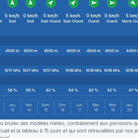
5
km/h
0
km/h
5
km/h
5
km/h
0
km/h
0
km/h
5
km/
t
Sud
Sud
Sud-Ouest
Sud-Ouest
Ouest
Ouest
Nord-Ou
4500
m
4500
m
4500
m
4500
m
4500
m
4500
m
4400
1017
hPa
1017
hPa
1017
hPa
1018
hPa
1018
hPa
1018
hPa
1018
h
58
%
58
%
62
%
64
%
62
%
52
%
47
%
Jeu.
Ven.
Sam.
Dim.
Lun.
Mar.
Mer.
Jeu.
13
14
15
16
17
18
19
20
ies brutes des modèles météo, contrairement aux prévisions q
eil et la tableau à 15 jours et qui sont retravaillées par nos p