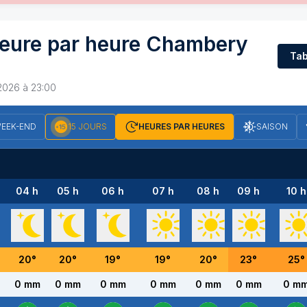
eure par heure
Chambery
Tab
2026 à 23:00
EEK-END
15 JOURS
HEURES PAR HEURES
SAISON
04 h
05 h
06 h
07 h
08 h
09 h
10 h
20
°
20
°
19
°
19
°
20
°
23
°
25
°
0 mm
0 mm
0 mm
0 mm
0 mm
0 mm
0 m