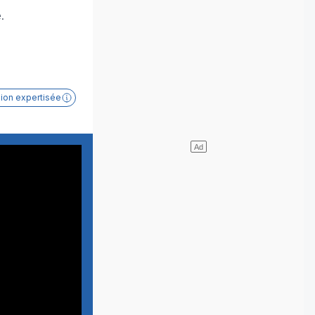
.
sion expertisée