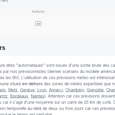
rnet)
rs
e dites "automatiques" sont issues d'une sortie brute des ca
ées par nos prévisionnistes (dernier scénario du modèle améri
s les 6h). L'utilisation de ces prévisions météo est intéressa
mune située
en-dehors
des zones de météo expertisée que n
aris
,
Metz
,
Genève
,
Lyon
,
Annecy
,
Chambéry
,
Grenoble
,
Cha
rritz
,
Bordeaux
,
Nantes
). Attention car ces prévisions doivent
 car il s'agit d'une moyenne sur un carré de 25 km de coté. D
ision temporelle au-delà de deux ou trois jours car ces prévisi
rsque le temps est perturbé.