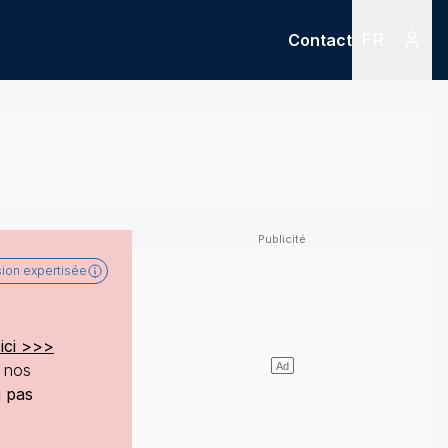
FR
Contact
Menu
Menu des
sion expertisée
ici >>>
e nos
a pas