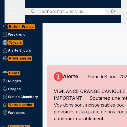
Rechercher
Menu secondaire
Bulletin France
Week-end
15 jours
Alerte 8 jours
Prévi. saison
Pluies
Alerte
Samedi 8 août 202
Nuages
Orages
VIGILANCE ORANGE CANICULE 
Station Chambery
IMPORTANT —
Soutenez une mété
Vos dons sont indispensables pour p
Votre quartier
prévisions et la qualité de nos co
Webcams
continuer durablement.