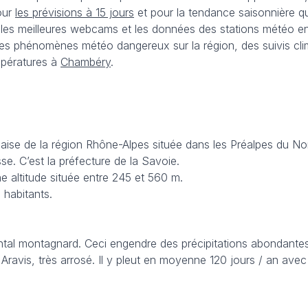
our
les prévisions à 15 jours
et pour la tendance saisonnière qu
les meilleures webcams et les données des stations météo en d
 des phénomènes météo dangereux sur la région, des suivis clim
mpératures à
Chambéry
.
se de la région Rhône-Alpes située dans les Préalpes du Nord
se. C’est la préfecture de la Savoie.
e altitude située entre 245 et 560 m.
 habitants.
tal montagnard. Ceci engendre des précipitations abondantes c
 Aravis, très arrosé. Il y pleut en moyenne 120 jours / an av