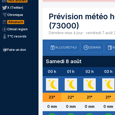
Nos articles
X (Twitter)
Prévision météo h
Chronique
Almanach
(73000)
Climat région
Dernière mise à jour :
vendredi 7 août 
T°C records
AUJOURD'HUI
DEMAIN
W
Faire un don
Samedi 8 août
00 h
01 h
02 h
03 h
23
°
22
°
21
°
21
°
0 mm
0 mm
0 mm
0 mm