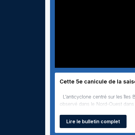
Cette 5e canicule de la sai
L’anticyclone centré sur les îles Britanniques maintient un ciel largement dégagé sur la France. L’air très frais
observé dans le Nord-Ouest dans la 
hautes pressions vont progressive
Lire le bulletin complet