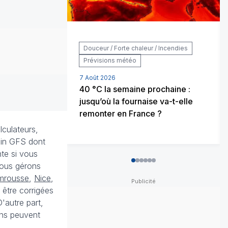
Douceur / Forte chaleur / Incendies
Prévisions météo
7 Août 2026
40 °C la semaine prochaine :
jusqu’où la fournaise va-t-elle
remonter en France ?
lculateurs,
cain GFS dont
nte si vous
0
1
2
3
4
5
ous gérons
mrousse
,
Nice
,
 être corrigées
'autre part,
ons peuvent