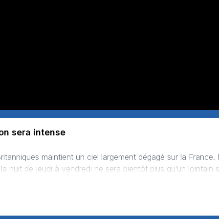
son sera intense
nuit de jeudi à vendredi ne sera bientôt plus qu’un lointain sou
ment se décaler vers l’Allemagne, favor…