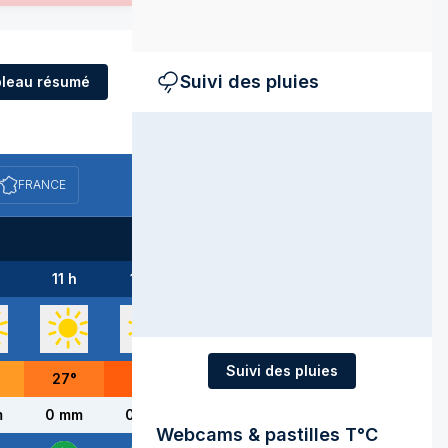
Suivi des pluies
leau résumé
FRANCE
11 h
12 h
13 h
14 h
15 h
Suivi des pluies
27
°
29
°
30
°
32
°
33
°
m
0 mm
0 mm
0 mm
0 mm
0 mm
Webcams & pastilles T°C