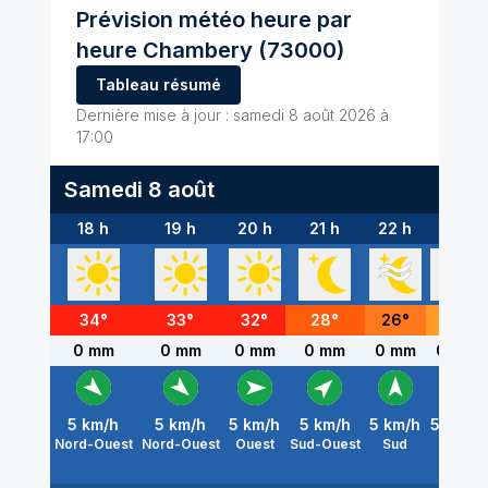
Prévision météo heure par
heure
Chambery
(73000)
Tableau résumé
Dernière mise à jour :
samedi 8 août 2026 à
17:00
Samedi 8 août
18 h
19 h
20 h
21 h
22 h
23 h
34
°
33
°
32
°
28
°
26
°
24
°
0 mm
0 mm
0 mm
0 mm
0 mm
0 mm
5
km/h
5
km/h
5
km/h
5
km/h
5
km/h
5
km/h
Nord-Ouest
Nord-Ouest
Ouest
Sud-Ouest
Sud
Sud