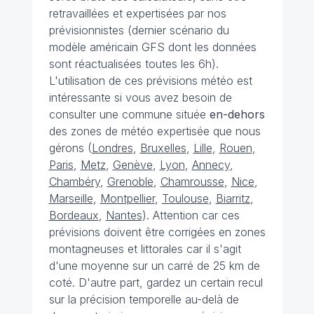
retravaillées et expertisées par nos
prévisionnistes (dernier scénario du
modèle américain GFS dont les données
sont réactualisées toutes les 6h).
L'utilisation de ces prévisions météo est
intéressante si vous avez besoin de
consulter une commune située
en-dehors
des zones de météo expertisée que nous
gérons (
Londres
,
Bruxelles
,
Lille
,
Rouen
,
Paris
,
Metz
,
Genève
,
Lyon
,
Annecy
,
Chambéry
,
Grenoble
,
Chamrousse
,
Nice
,
Marseille
,
Montpellier
,
Toulouse
,
Biarritz
,
Bordeaux
,
Nantes
). Attention car ces
prévisions doivent être corrigées en zones
montagneuses et littorales car il s'agit
d'une moyenne sur un carré de 25 km de
coté. D'autre part, gardez un certain recul
sur la précision temporelle au-delà de