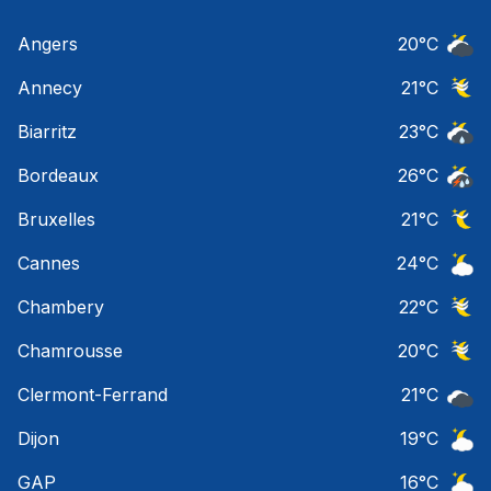
Angers
20
°C
Ciel 
Annecy
21
°C
Ciel 
Biarritz
23
°C
Risqu
Bordeaux
26
°C
Temps
Bruxelles
21
°C
Ciel 
Cannes
24
°C
Ciel 
Chambery
22
°C
Ciel 
Chamrousse
20
°C
Ciel 
Clermont-Ferrand
21
°C
Ciel 
Dijon
19
°C
Ciel 
GAP
16
°C