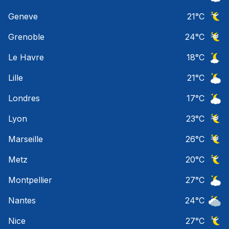
Ciel 
Geneve
21
°C
Ciel 
Grenoble
24
°C
Ciel 
Le Havre
18
°C
Ciel 
Lille
21
°C
Ciel 
Londres
17
°C
Ciel 
Lyon
23
°C
Ciel 
Marseille
26
°C
Ciel 
Metz
20
°C
Ciel 
Montpellier
27
°C
Ciel 
Nantes
24
°C
Ciel 
Nice
27
°C