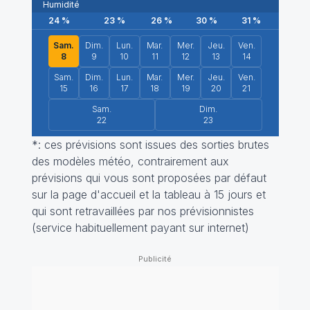
Humidité
24
%
23
%
26
%
30
%
31
%
34
%
Sam.
Dim.
Lun.
Mar.
Mer.
Jeu.
Ven.
8
9
10
11
12
13
14
Sam.
Dim.
Lun.
Mar.
Mer.
Jeu.
Ven.
15
16
17
18
19
20
21
Sam.
Dim.
22
23
*: ces prévisions sont issues des sorties brutes
des modèles météo, contrairement aux
prévisions qui vous sont proposées par défaut
sur la page d'accueil et la tableau à 15 jours et
qui sont retravaillées par nos prévisionnistes
(service habituellement payant sur internet)