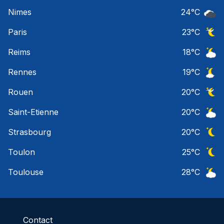
Ciel 
Nimes
24
°C
Ciel 
Paris
23
°C
Ciel 
Reims
18
°C
Ciel 
Rennes
19
°C
Ciel 
Rouen
20
°C
Ciel 
Saint-Etienne
20
°C
Ciel 
Strasbourg
20
°C
Ciel 
Toulon
25
°C
Ciel 
Toulouse
28
°C
Ciel 
Contact