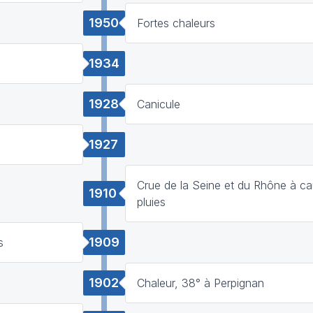
1950
Fortes chaleurs
1934
1928
Canicule
1927
Crue de la Seine et du Rhône à c
1910
pluies
1909
s
1902
Chaleur, 38° à Perpignan