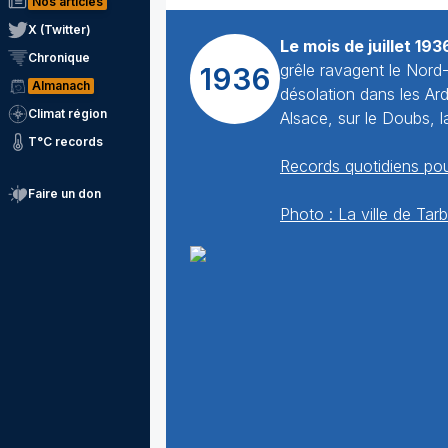
Nos articles
X (Twitter)
Le mois de juillet 193
Chronique
grêle ravagent le Nord
1936
Almanach
désolation dans les A
Climat région
Alsace, sur le Doubs, 
T°C records
Records quotidiens pou
Faire un don
Photo : La ville de Tarb