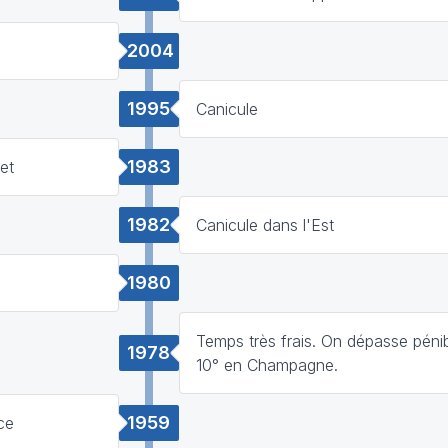
2004
1995
Canicule
1983
et
1982
Canicule dans l'Est
1980
Temps très frais. On dépasse péni
1978
10° en Champagne.
1959
ce