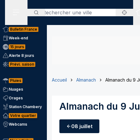
Rechercher
Menu secondaire
Bulletin France
Week-end
15 jours
Alerte 8 jours
Prévi. saison
Accueil
Almanach
Almanach du 9 Ju
Pluies
Nuages
Orages
Almanach du 9 Jui
Station Chambery
Votre quartier
Webcams
08 juillet