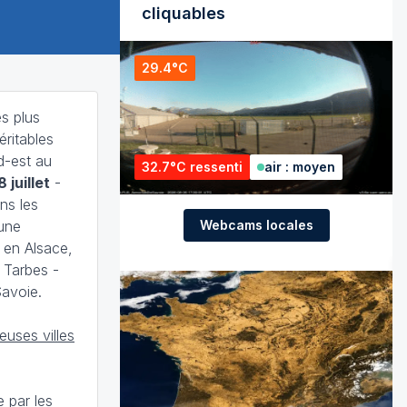
cliquables
29.4°C
es plus
éritables
d-est au
32.7°C ressenti
air : moyen
8 juillet
-
ns les
Webcams locales
'une
 en Alsace,
 Tarbes -
Savoie.
uses villes
e par les