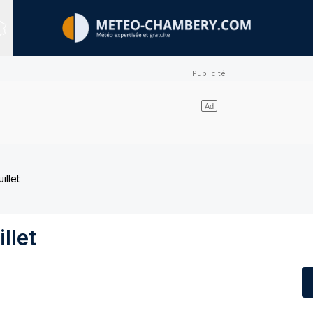
Sites expertisés
illet
llet