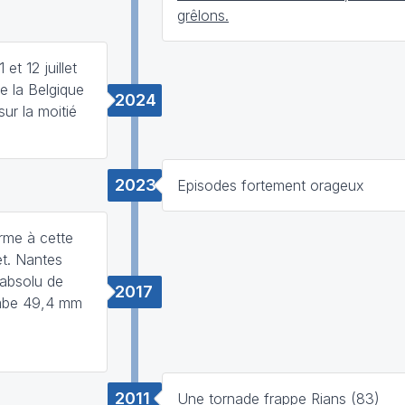
grêlons.
et 12 juillet
e la Belgique
2024
ur la moitié
2023
Episodes fortement orageux
rme à cette
et. Nantes
 absolu de
2017
tombe 49,4 mm
2011
Une tornade frappe Rians (83)