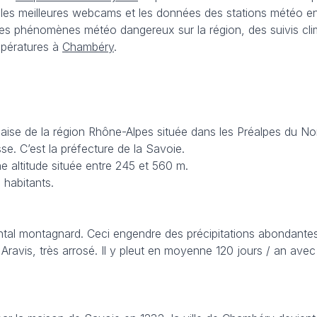
les meilleures webcams et les données des stations météo en d
 des phénomènes météo dangereux sur la région, des suivis clim
mpératures à
Chambéry
.
se de la région Rhône-Alpes située dans les Préalpes du Nord
se. C’est la préfecture de la Savoie.
e altitude située entre 245 et 560 m.
 habitants.
tal montagnard. Ceci engendre des précipitations abondantes c
 Aravis, très arrosé. Il y pleut en moyenne 120 jours / an av